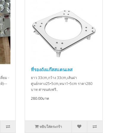
ที่รองถังแก๊สสแตนเลส
ี่ยม -
ยาว 33cm,กว้าง 33cm,เส้นผ่า
้)---
ศูนย์กลาง25•5cm,หนา1•5cm ราคา280
บาท ค่าขนส่งฟรี..
280.00บาท
หยิบใส่ตระกร้า