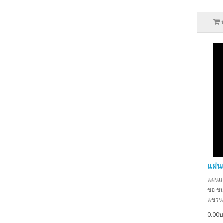
แผ่น
แผ่นแ
ขอ ขน
แขวน 
0.00