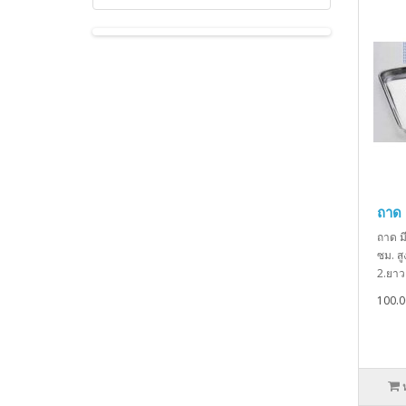
ถาด
ถาด ม
ซม. ส
2.ยาว 
100.